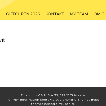
R
GIFFCUPEN 2026
KONTAKT
MY TEAM
OM G
it
Tidaholms G&IF, Box 35, 522 21 Tidaholm
För mer information kontakta cup-ansvarig Thomas Beldt
thomas.beldt@giffcupen.se