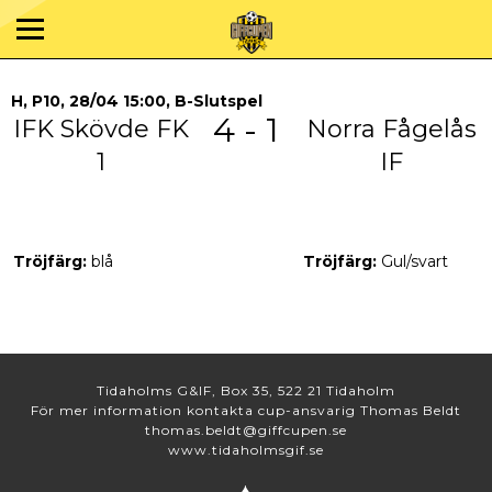
H, P10, 28/04 15:00, B-Slutspel
4 - 1
IFK Skövde FK
Norra Fågelås
1
IF
Tröjfärg:
blå
Tröjfärg:
Gul/svart
Tidaholms G&IF, Box 35, 522 21 Tidaholm
För mer information kontakta cup-ansvarig Thomas Beldt
thomas.beldt@giffcupen.se
www.tidaholmsgif.se