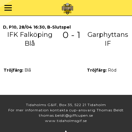
D, P10, 28/04 16:30, B-Slutspel
0 - 1
IFK Falköping
Garphyttans
Blå
IF
Tröjfärg:
Blå
Tröjfärg:
Röd
Tidaholms G&IF, Box 35, 522 21 Tidaholm
För mer information kontakta cup-ansvarig Thomas Beldt
thomas.beldt@giffcupen.se
www.tidaholmsgif.se