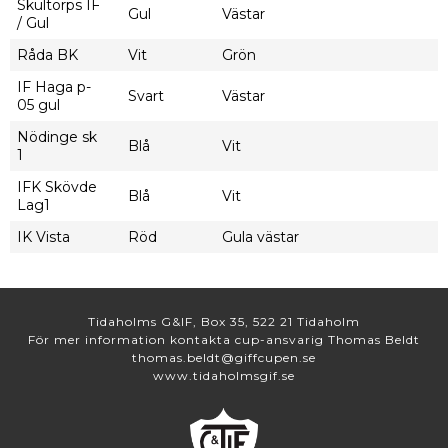
Skultorps IF
Gul
Västar
/ Gul
Råda BK
Vit
Grön
IF Haga p-
Svart
Västar
05 gul
Nödinge sk
Blå
Vit
1
IFK Skövde
Blå
Vit
Lag1
IK Vista
Röd
Gula västar
Tidaholms G&IF, Box 35, 522 21 Tidaholm
För mer information kontakta cup-ansvarig Thomas Beldt
thomas.beldt@giffcupen.se
www.tidaholmsgif.se