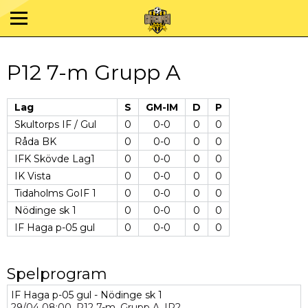
P12 7-m Grupp A
Lag
S
GM-IM
D
P
Skultorps IF / Gul
0
0-0
0
0
Råda BK
0
0-0
0
0
IFK Skövde Lag1
0
0-0
0
0
IK Vista
0
0-0
0
0
Tidaholms GoIF 1
0
0-0
0
0
Nödinge sk 1
0
0-0
0
0
IF Haga p-05 gul
0
0-0
0
0
Spelprogram
IF Haga p-05 gul - Nödinge sk 1
29/04
08:00,
P12 7-m,
Grupp A,
IP2