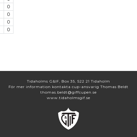
0
0
0
0
0
0
0
0
Tidaholms G&IF, Box 35, 522 21 Tidaholm
För mer information kontakta cup-ansvarig Thomas Beldt
thomas.beldt@giffcupen.se
www.tidaholmsgif.se