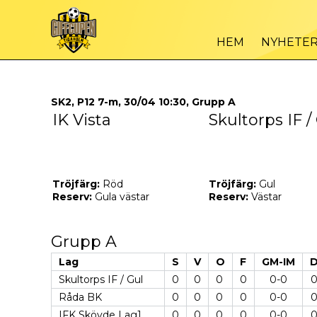
HEM
NYHETE
SK2, P12 7-m, 30/04 10:30, Grupp A
IK Vista
Skultorps IF /
Tröjfärg:
Röd
Tröjfärg:
Gul
Reserv:
Gula västar
Reserv:
Västar
Grupp A
Lag
S
V
O
F
GM-IM
Skultorps IF / Gul
0
0
0
0
0-0
Råda BK
0
0
0
0
0-0
IFK Skövde Lag1
0
0
0
0
0-0