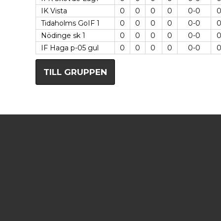
IK Vista
0
0
0
0
0-0
Tidaholms GoIF 1
0
0
0
0
0-0
Nödinge sk 1
0
0
0
0
0-0
IF Haga p-05 gul
0
0
0
0
0-0
TILL GRUPPEN