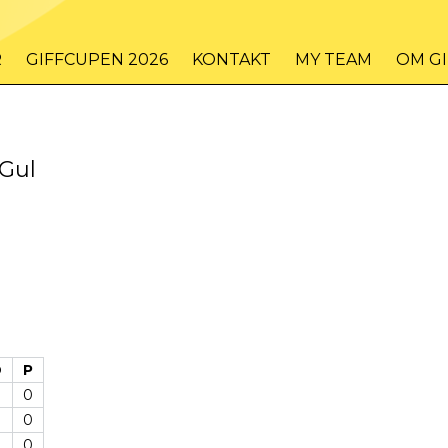
R
GIFFCUPEN 2026
KONTAKT
MY TEAM
OM G
 Gul
D
P
0
0
0
0
0
0