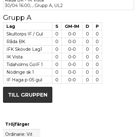
Råda BK - IK Vista
30/04
16:00,
,
Grupp A,
UL2
Grupp A
Lag
S
GM-IM
D
P
Skultorps IF / Gul
0
0-0
0
0
Råda BK
0
0-0
0
0
IFK Skövde Lag1
0
0-0
0
0
IK Vista
0
0-0
0
0
Tidaholms GoIF 1
0
0-0
0
0
Nödinge sk 1
0
0-0
0
0
IF Haga p-05 gul
0
0-0
0
0
TILL GRUPPEN
Tröjfärger
Ordinarie: Vit