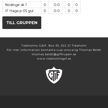
Nödinge sk 1
0
0-0
0
0
IF Haga p-05 gul
0
0-0
0
0
TILL GRUPPEN
Tidaholms G&IF, Box 35, 522 21 Tidaholm
För mer information kontakta cup-ansvarig Thomas Beldt
thomas.beldt@giffcupen.se
www.tidaholmsgif.se