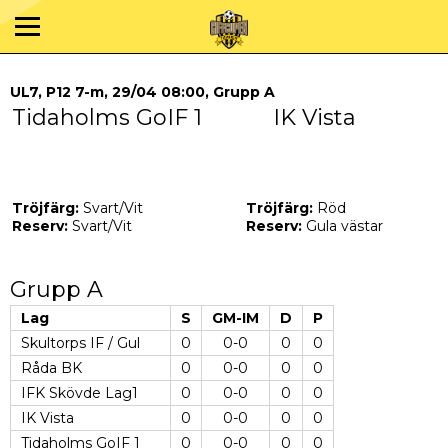
UL7, P12 7-m, 29/04 08:00, Grupp A
Tidaholms GoIF 1
IK Vista
Tröjfärg:
Svart/Vit
Tröjfärg:
Röd
Reserv:
Svart/Vit
Reserv:
Gula västar
Grupp A
Lag
S
GM-IM
D
P
Skultorps IF / Gul
0
0-0
0
0
Råda BK
0
0-0
0
0
IFK Skövde Lag1
0
0-0
0
0
IK Vista
0
0-0
0
0
Tidaholms GoIF 1
0
0-0
0
0