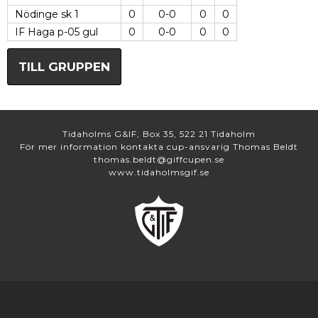
Nödinge sk 1
0
0-0
0
0
IF Haga p-05 gul
0
0-0
0
0
TILL GRUPPEN
Tidaholms G&IF, Box 35, 522 21 Tidaholm
För mer information kontakta cup-ansvarig Thomas Beldt
thomas.beldt@giffcupen.se
www.tidaholmsgif.se