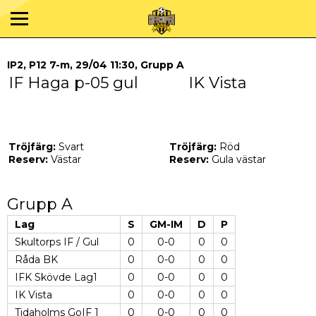
IP2, P12 7-m, 29/04 11:30, Grupp A
IF Haga p-05 gul
IK Vista
Tröjfärg:
Svart
Tröjfärg:
Röd
Reserv:
Västar
Reserv:
Gula västar
Grupp A
Lag
S
GM-IM
D
P
Skultorps IF / Gul
0
0-0
0
0
Råda BK
0
0-0
0
0
IFK Skövde Lag1
0
0-0
0
0
IK Vista
0
0-0
0
0
Tidaholms GoIF 1
0
0-0
0
0