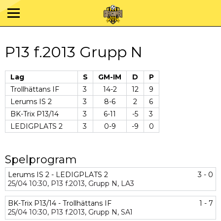
P13 f.2013 Grupp N
Lag
S
GM-IM
D
P
Trollhättans IF
3
14-2
12
9
Lerums IS 2
3
8-6
2
6
BK-Trix P13/14
3
6-11
-5
3
LEDIGPLATS 2
3
0-9
-9
0
Spelprogram
Lerums IS 2 - LEDIGPLATS 2
3 - 0
25/04
10:30,
P13 f.2013,
Grupp N,
LA3
BK-Trix P13/14 - Trollhättans IF
1 - 7
25/04
10:30,
P13 f.2013,
Grupp N,
SA1