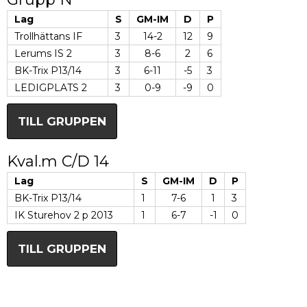
Lag
S
GM-IM
D
P
Trollhättans IF
3
14-2
12
9
Lerums IS 2
3
8-6
2
6
BK-Trix P13/14
3
6-11
-5
3
LEDIGPLATS 2
3
0-9
-9
0
TILL GRUPPEN
Kval.m C/D 14
Lag
S
GM-IM
D
P
BK-Trix P13/14
1
7-6
1
3
IK Sturehov 2 p 2013
1
6-7
-1
0
TILL GRUPPEN