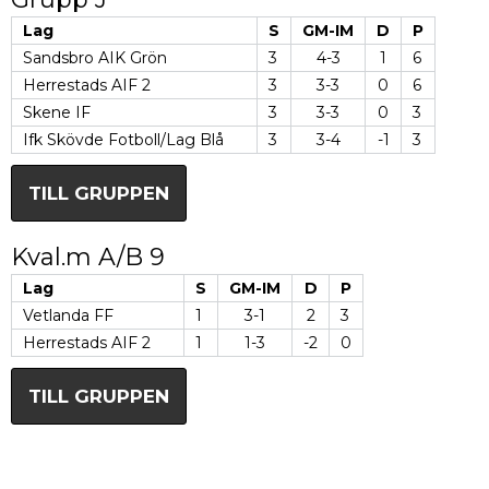
Lag
S
GM-IM
D
P
Sandsbro AIK Grön
3
4-3
1
6
Herrestads AIF 2
3
3-3
0
6
Skene IF
3
3-3
0
3
Ifk Skövde Fotboll/Lag Blå
3
3-4
-1
3
TILL GRUPPEN
Kval.m A/B 9
Lag
S
GM-IM
D
P
Vetlanda FF
1
3-1
2
3
Herrestads AIF 2
1
1-3
-2
0
TILL GRUPPEN