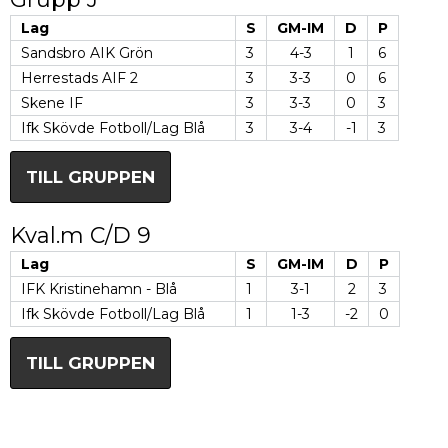
Lag
S
GM-IM
D
P
Sandsbro AIK Grön
3
4-3
1
6
Herrestads AIF 2
3
3-3
0
6
Skene IF
3
3-3
0
3
Ifk Skövde Fotboll/Lag Blå
3
3-4
-1
3
TILL GRUPPEN
Kval.m C/D 9
Lag
S
GM-IM
D
P
IFK Kristinehamn - Blå
1
3-1
2
3
Ifk Skövde Fotboll/Lag Blå
1
1-3
-2
0
TILL GRUPPEN