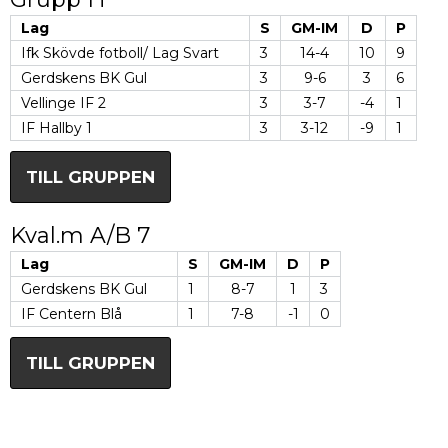
Lag
S
GM-IM
D
P
Ifk Skövde fotboll/ Lag Svart
3
14-4
10
9
Gerdskens BK Gul
3
9-6
3
6
Vellinge IF 2
3
3-7
-4
1
IF Hallby 1
3
3-12
-9
1
TILL GRUPPEN
Kval.m A/B 7
Lag
S
GM-IM
D
P
Gerdskens BK Gul
1
8-7
1
3
IF Centern Blå
1
7-8
-1
0
TILL GRUPPEN