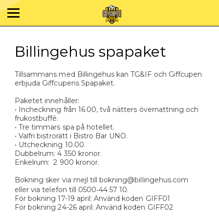
Billingehus spapaket
Tillsammans med Billingehus kan TG&IF och Giffcupen
erbjuda Giffcupens Spapaket.
Paketet innehåller:
• Incheckning från 16.00, två nätters övernattning och
frukostbuffé.
• Tre timmars spa på hotellet.
• Valfri bistrorätt i Bistro Bar UNO.
• Utcheckning 10.00.
Dubbelrum: 4 350 kronor.
Enkelrum: 2 900 kronor.
Bokning sker via mejl till bokning@billingehus.com
eller via telefon till 0500‑44 57 10.
För bokning 17-19 april: Använd koden GIFF01
För bokning 24-26 april: Använd koden GIFF02