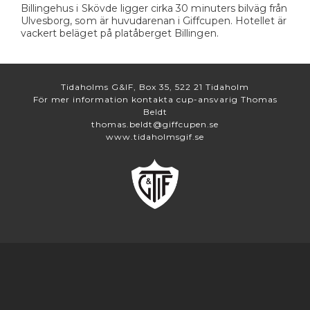
Billingehus i Skövde ligger cirka 30 minuters bilväg från
Ulvesborg, som är huvudarenan i Giffcupen. Hotellet är
vackert beläget på platåberget Billingen.
Tidaholms G&IF, Box 35, 522 21 Tidaholm
För mer information kontakta cup-ansvarig Thomas
Beldt
thomas.beldt@giffcupen.se
www.tidaholmsgif.se