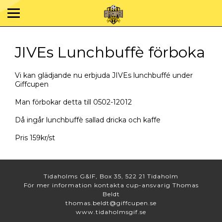
JIVEs Lunchbuffè förboka
Vi kan glädjande nu erbjuda JIVEs lunchbuffé under
Giffcupen
Man förbokar detta till 0502-12012
Då ingår lunchbuffè sallad dricka och kaffe
Pris 159kr/st
Tidaholms G&IF, Box 35, 522 21 Tidaholm
För mer information kontakta cup-ansvarig Thomas
Beldt
thomas.beldt@giffcupen.se
www.tidaholmsgif.se