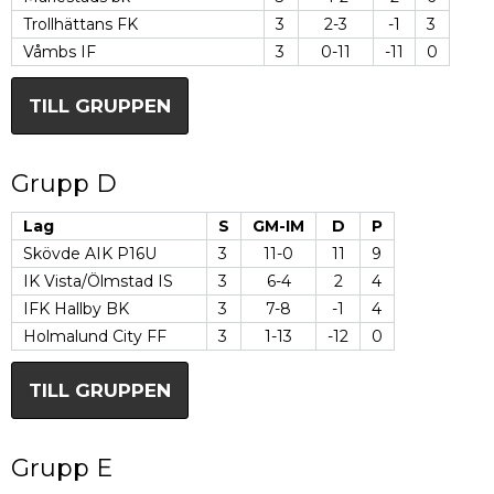
Trollhättans FK
3
2-3
-1
3
Våmbs IF
3
0-11
-11
0
TILL GRUPPEN
Grupp D
Lag
S
GM-IM
D
P
Skövde AIK P16U
3
11-0
11
9
IK Vista/Ölmstad IS
3
6-4
2
4
IFK Hallby BK
3
7-8
-1
4
Holmalund City FF
3
1-13
-12
0
TILL GRUPPEN
Grupp E