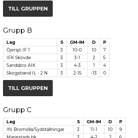
TILL GRUPPEN
Grupp B
Lag
S
GM-IM
D
P
Öjersjö IF 1
3
10-0
10
7
IFK Skövde
3
3-1
2
5
Sandsbro AIK
3
4-3
1
4
Skogstrand IL - 2 N
3
2-15
-13
0
TILL GRUPPEN
Grupp C
Lag
S
GM-IM
D
P
Ifö Bromölla/Sydställningar
3
11-1
10
9
Mariestads bk
3
4-2
2
6