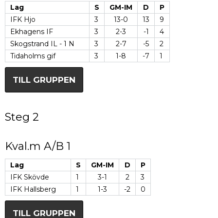
Lag
S
GM-IM
D
P
IFK Hjo
3
13-0
13
9
Ekhagens IF
3
2-3
-1
4
Skogstrand IL - 1 N
3
2-7
-5
2
Tidaholms gif
3
1-8
-7
1
TILL GRUPPEN
Steg 2
Kval.m A/B 1
Lag
S
GM-IM
D
P
IFK Skövde
1
3-1
2
3
IFK Hallsberg
1
1-3
-2
0
TILL GRUPPEN