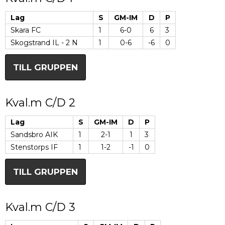
Lag
S
GM-IM
D
P
Skara FC
1
6-0
6
3
Skogstrand IL - 2 N
1
0-6
-6
0
TILL GRUPPEN
Kval.m C/D 2
Lag
S
GM-IM
D
P
Sandsbro AIK
1
2-1
1
3
Stenstorps IF
1
1-2
-1
0
TILL GRUPPEN
Kval.m C/D 3