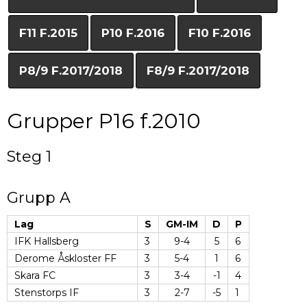
F11 F.2015
P10 F.2016
F10 F.2016
P8/9 F.2017/2018
F8/9 F.2017/2018
Grupper P16 f.2010
Steg 1
Grupp A
Lag
S
GM-IM
D
P
IFK Hallsberg
3
9-4
5
6
Derome Åskloster FF
3
5-4
1
6
Skara FC
3
3-4
-1
4
Stenstorps IF
3
2-7
-5
1