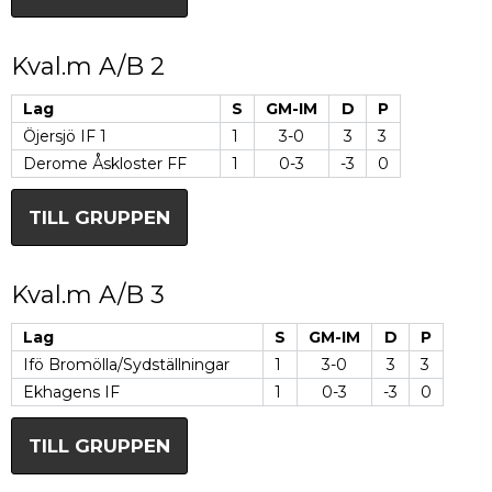
Kval.m A/B 2
Lag
S
GM-IM
D
P
Öjersjö IF 1
1
3-0
3
3
Derome Åskloster FF
1
0-3
-3
0
TILL GRUPPEN
Kval.m A/B 3
Lag
S
GM-IM
D
P
Ifö Bromölla/Sydställningar
1
3-0
3
3
Ekhagens IF
1
0-3
-3
0
TILL GRUPPEN