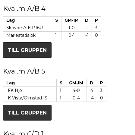
Kval.m A/B 4
Lag
S
GM-IM
D
P
Skövde AIK P16U
1
1-0
1
3
Mariestads bk
1
0-1
-1
0
TILL GRUPPEN
Kval.m A/B 5
Lag
S
GM-IM
D
P
IFK Hjo
1
4-0
4
3
IK Vista/Ölmstad IS
1
0-4
-4
0
TILL GRUPPEN
Kval.m C/D 1