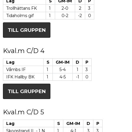
Lag
S
GM-IM
D
P
Trollhättans FK
1
2-0
2
3
Tidaholms gif
1
0-2
-2
0
TILL GRUPPEN
Kval.m C/D 4
Lag
S
GM-IM
D
P
Våmbs IF
1
5-4
1
3
IFK Hallby BK
1
4-5
-1
0
TILL GRUPPEN
Kval.m C/D 5
Lag
S
GM-IM
D
P
Skogstrand IL - 1 N
1
4-1
3
3