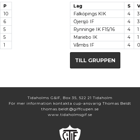
P
Lag
S
10
Falköpings KIK
4
3
6
Öjersjö IF
4
3
5
Rynninge IK F15/16
4
1
5
Mariebo IK
4
1
1
Våmbs IF
4
TILL GRUPPEN
Tidaholms G&IF, Box 35, 522 21 Tidaholm
För mer information kontakta cup-ansvarig Thomas Beldt
thomas.beldt@giffcupen.se
www.tidaholmsgif.se