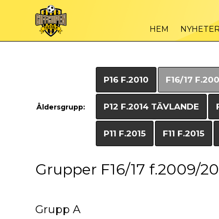
HEM
NYHETE
P16 F.2010
F16/17 F.20
P12 F.2014 TÄVLANDE
Åldersgrupp:
P11 F.2015
F11 F.2015
Grupper F16/17 f.2009/2
Grupp A