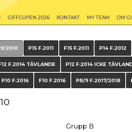
R
GIFFCUPEN 2026
KONTAKT
MY TEAM
OM G
09/2010
P15 F.2011
F15 F.2011
P14 F.2012
F12 F.2014 TÄVLANDE
P12 F.2014 ICKE TÄVLAN
P10 F.2016
F10 F.2016
P8/9 F.2017/2018
010
Grupp B