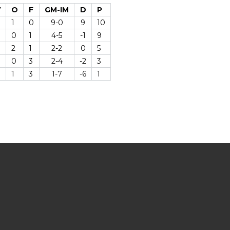
V
O
F
GM-IM
D
P
1
0
9-0
9
10
0
1
4-5
-1
9
2
1
2-2
0
5
0
3
2-4
-2
3
0
1
3
1-7
-6
1