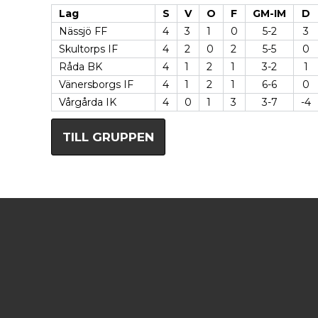
Lag
S
V
O
F
GM-IM
D
Nässjö FF
4
3
1
0
5-2
3
Skultorps IF
4
2
0
2
5-5
0
Råda BK
4
1
2
1
3-2
1
Vänersborgs IF
4
1
2
1
6-6
0
Vårgårda IK
4
0
1
3
3-7
-4
TILL GRUPPEN