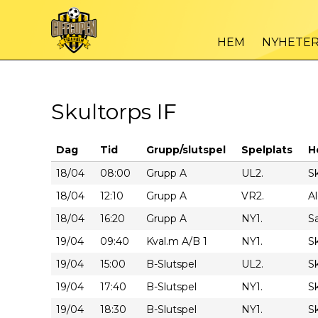
HEM
NYHETE
Skultorps IF
Dag
Tid
Grupp/slutspel
Spelplats
H
18/04
08:00
Grupp A
UL2.
Sk
18/04
12:10
Grupp A
VR2.
A
18/04
16:20
Grupp A
NY1.
S
19/04
09:40
Kval.m A/B 1
NY1.
Sk
19/04
15:00
B-Slutspel
UL2.
Sk
19/04
17:40
B-Slutspel
NY1.
Sk
19/04
18:30
B-Slutspel
NY1.
Sk