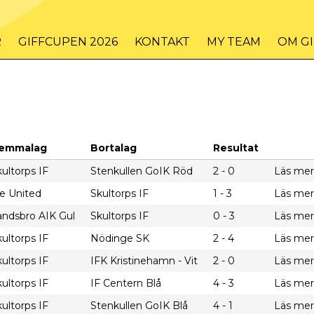
R
GIFFCUPEN 2026
KONTAKT
MY TEAM
OM G
emmalag
Bortalag
Resultat
ultorps IF
Stenkullen GoIK Röd
2 - 0
Läs mer
le United
Skultorps IF
1 - 3
Läs mer
andsbro AIK Gul
Skultorps IF
0 - 3
Läs mer
ultorps IF
Nödinge SK
2 - 4
Läs mer
ultorps IF
IFK Kristinehamn - Vit
2 - 0
Läs mer
ultorps IF
IF Centern Blå
4 - 3
Läs mer
ultorps IF
Stenkullen GoIK Blå
4 - 1
Läs mer