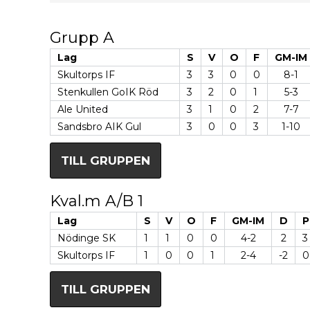
Grupp A
Lag
S
V
O
F
GM-IM
Skultorps IF
3
3
0
0
8-1
Stenkullen GoIK Röd
3
2
0
1
5-3
Ale United
3
1
0
2
7-7
Sandsbro AIK Gul
3
0
0
3
1-10
TILL GRUPPEN
Kval.m A/B 1
Lag
S
V
O
F
GM-IM
D
P
Nödinge SK
1
1
0
0
4-2
2
3
Skultorps IF
1
0
0
1
2-4
-2
0
TILL GRUPPEN