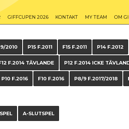
R
GIFFCUPEN 2026
KONTAKT
MY TEAM
OM G
09/2010
P15 F.2011
F15 F.2011
P14 F.2012
F12 F.2014 TÄVLANDE
P12 F.2014 ICKE TÄVLAN
P10 F.2016
F10 F.2016
P8/9 F.2017/2018
SPEL
A-SLUTSPEL