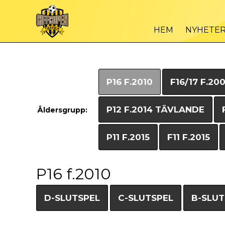
HEM
NYHETE
P16 F.2010
F16/17 F.20
P12 F.2014 TÄVLANDE
Åldersgrupp:
P11 F.2015
F11 F.2015
P16 f.2010
D-SLUTSPEL
C-SLUTSPEL
B-SLUT