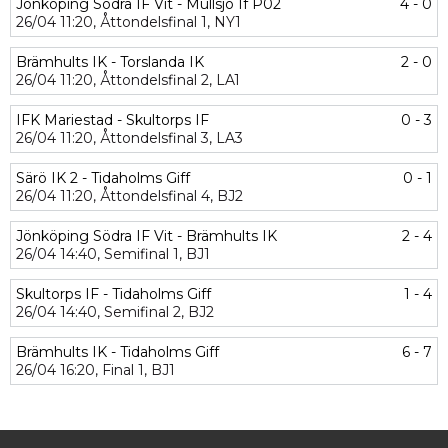
Jönköping Södra IF Vit - Mullsjö If P02
4 - 0
26/04
11:20,
Åttondelsfinal 1,
NY1
Brämhults IK - Torslanda IK
2 - 0
26/04
11:20,
Åttondelsfinal 2,
LA1
IFK Mariestad - Skultorps IF
0 - 3
26/04
11:20,
Åttondelsfinal 3,
LA3
Särö IK 2 - Tidaholms Giff
0 - 1
26/04
11:20,
Åttondelsfinal 4,
BJ2
Jönköping Södra IF Vit - Brämhults IK
2 - 4
26/04
14:40,
Semifinal 1,
BJ1
Skultorps IF - Tidaholms Giff
1 - 4
26/04
14:40,
Semifinal 2,
BJ2
Brämhults IK - Tidaholms Giff
6 - 7
26/04
16:20,
Final 1,
BJ1