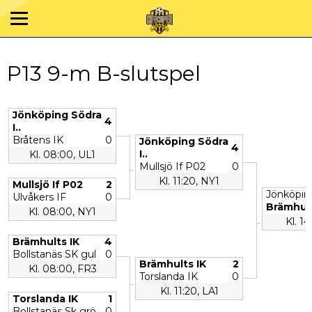
P13 9-m B-slutspel
Jönköping Södra
4
I..
Bråtens IK
0
Jönköping Södra
4
I..
Kl. 08:00, UL1
Mullsjö If P02
0
Kl. 11:20, NY1
Mullsjö If P02
2
Jönköping
Ulvåkers IF
0
Brämhult
Kl. 08:00, NY1
Kl. 14
Brämhults IK
4
Bollstanäs SK gul
0
Brämhults IK
2
Kl. 08:00, FR3
Torslanda IK
0
Kl. 11:20, LA1
Torslanda IK
1
Bollstanäs Sk grö..
0