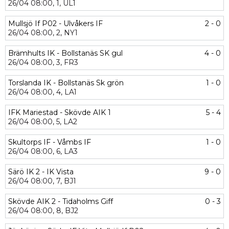
26/04
08:00,
1,
UL1
Mullsjö If P02 - Ulvåkers IF
2 - 0
26/04
08:00,
2,
NY1
Brämhults IK - Bollstanäs SK gul
4 - 0
26/04
08:00,
3,
FR3
Torslanda IK - Bollstanäs Sk grön
1 - 0
26/04
08:00,
4,
LA1
IFK Mariestad - Skövde AIK 1
5 - 4
26/04
08:00,
5,
LA2
Skultorps IF - Våmbs IF
1 - 0
26/04
08:00,
6,
LA3
Särö IK 2 - IK Vista
9 - 0
26/04
08:00,
7,
BJ1
Skövde AIK 2 - Tidaholms Giff
0 - 3
26/04
08:00,
8,
BJ2