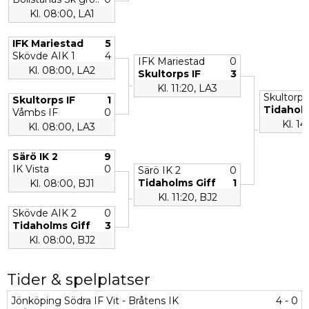
Kl. 08:00, LA1
IFK Mariestad
5
Skövde AIK 1
4
IFK Mariestad
0
Kl. 08:00, LA2
Skultorps IF
3
Kl. 11:20, LA3
Skultorps
Skultorps IF
1
Tidaholm
Våmbs IF
0
Kl. 14
Kl. 08:00, LA3
Särö IK 2
9
IK Vista
0
Särö IK 2
0
Tidaholms Giff
1
Kl. 08:00, BJ1
Kl. 11:20, BJ2
Skövde AIK 2
0
Tidaholms Giff
3
Kl. 08:00, BJ2
Tider & spelplatser
Jönköping Södra IF Vit - Bråtens IK
4 - 0