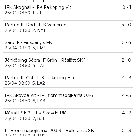
IFK Skoghall - IFK Falköping Vit
0 - 1
26/04
08:50,
1,
UL1
Partille IF Röd - IFK Värnamo
4 - 0
26/04
08:50,
2,
NY1
Särö Ik - Finspångs FK
5 - 4
26/04
08:50,
3,
FR3
Jönköping Södra IF Grön - Råslätt SK 1
2 - 0
26/04
08:50,
4,
LA1
Partille IF Gul - IFK Falköping Blå
4 - 3
26/04
08:50,
5,
LA2
IFK Skövde Vit - IF Brommapojkarna 02-5
4 - 3
26/04
08:50,
6,
LA3
Råslätt SK 2 - IFK Skövde Blå
4 - 2
26/04
08:50,
7,
BJ1
IF Brommapojkarna P03-3 - Bollstanäs SK
0 - 3