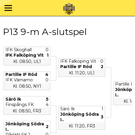
P13 9-m A-slutspel
IFK Skoghall
0
IFK Falköping Vit
1
IFK Falköping Vit
0
Kl. 08:50, UL1
Partille IF Röd
2
Kl. 11:20, UL1
Partille IF Röd
4
IFK Värnamo
0
Partille I
Kl. 08:50, NY1
Jönköpi
I..
Särö Ik
5
Kl. 14
Finspångs FK
4
Särö Ik
1
Kl. 08:50, FR3
Jönköping Södra
3
I..
Jönköping Södra
Kl. 11:20, FR3
2
I..
Råslätt SK 1
0