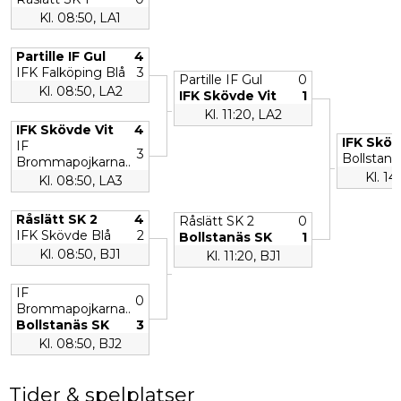
Kl. 08:50, LA1
Partille IF Gul
4
IFK Falköping Blå
3
Partille IF Gul
0
Kl. 08:50, LA2
IFK Skövde Vit
1
Kl. 11:20, LA2
IFK Skövde Vit
4
IFK Sköv
IF
3
Bollstanä
Brommapojkarna..
Kl. 14
Kl. 08:50, LA3
Råslätt SK 2
4
Råslätt SK 2
0
IFK Skövde Blå
2
Bollstanäs SK
1
Kl. 08:50, BJ1
Kl. 11:20, BJ1
IF
0
Brommapojkarna..
Bollstanäs SK
3
Kl. 08:50, BJ2
Tider & spelplatser