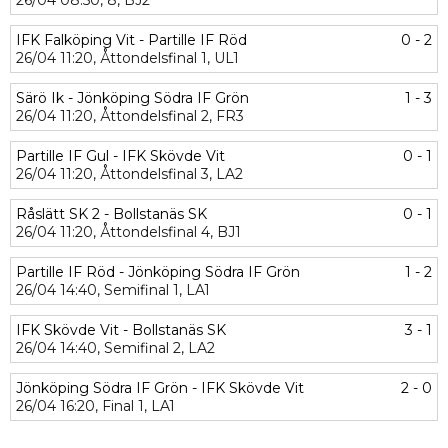
26/04
08:50,
8,
BJ2
IFK Falköping Vit - Partille IF Röd
0 - 2
26/04
11:20,
Åttondelsfinal 1,
UL1
Särö Ik - Jönköping Södra IF Grön
1 - 3
26/04
11:20,
Åttondelsfinal 2,
FR3
Partille IF Gul - IFK Skövde Vit
0 - 1
26/04
11:20,
Åttondelsfinal 3,
LA2
Råslätt SK 2 - Bollstanäs SK
0 - 1
26/04
11:20,
Åttondelsfinal 4,
BJ1
Partille IF Röd - Jönköping Södra IF Grön
1 - 2
26/04
14:40,
Semifinal 1,
LA1
IFK Skövde Vit - Bollstanäs SK
3 - 1
26/04
14:40,
Semifinal 2,
LA2
Jönköping Södra IF Grön - IFK Skövde Vit
2 - 0
26/04
16:20,
Final 1,
LA1