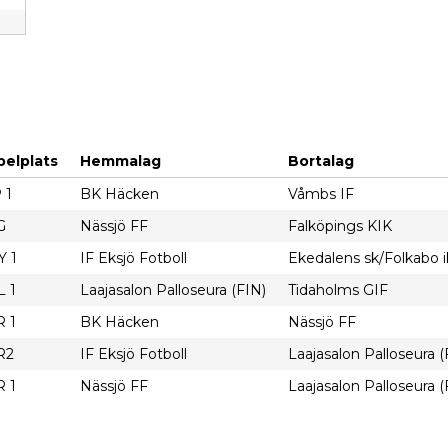
pelplats
Hemmalag
Bortalag
 1
BK Häcken
Våmbs IF
G
Nässjö FF
Falköpings KIK
Y 1
IF Eksjö Fotboll
Ekedalens sk/Folkabo i
L 1
Laajasalon Palloseura (FIN)
Tidaholms GIF
R 1
BK Häcken
Nässjö FF
R2
IF Eksjö Fotboll
Laajasalon Palloseura (
R 1
Nässjö FF
Laajasalon Palloseura (