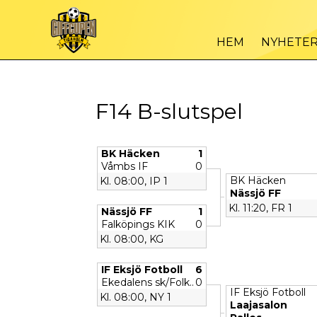
HEM
NYHETE
F14 B-slutspel
BK Häcken
1
Våmbs IF
0
BK Häcken
Kl. 08:00, IP 1
Nässjö FF
Kl. 11:20, FR 1
Nässjö FF
1
Falköpings KIK
0
Kl. 08:00, KG
IF Eksjö Fotboll
6
Ekedalens sk/Folk..
0
IF Eksjö Fotboll
Kl. 08:00, NY 1
Laajasalon