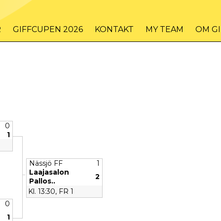
R
GIFFCUPEN 2026
KONTAKT
MY TEAM
OM G
0
1
Nässjö FF
1
Laajasalon
2
Pallos..
Kl. 13:30, FR 1
0
1