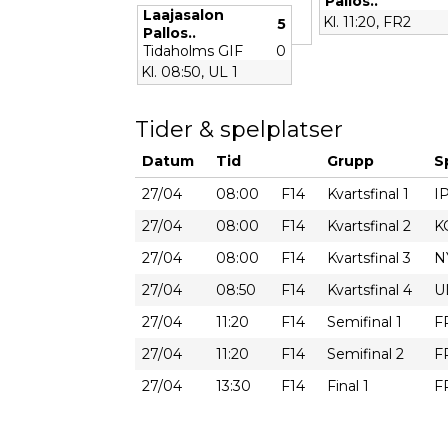
Pallos..
Laajasalon
Kl. 11:20, FR2
5
Pallos..
Tidaholms GIF
0
Kl. 08:50, UL 1
Tider & spelplatser
Datum
Tid
Grupp
S
27/04
08:00
F14
Kvartsfinal 1
IP
27/04
08:00
F14
Kvartsfinal 2
K
27/04
08:00
F14
Kvartsfinal 3
N
27/04
08:50
F14
Kvartsfinal 4
U
27/04
11:20
F14
Semifinal 1
F
27/04
11:20
F14
Semifinal 2
F
27/04
13:30
F14
Final 1
F