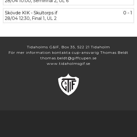
28/04
10:00,
Semifinal 2,
UL 6
Skövde KIK - Skultorps if
0 - 1
28/04
12:30,
Final 1,
UL 2
Tidaholms G&IF, Box 35, 522 21 Tidaholm
För mer information kontakta cup-ansvarig Thomas Beldt
thomas.beldt@giffcupen.se
www.tidaholmsgif.se