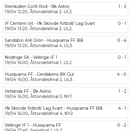
Stenkullen GoIK Röd - Bk Astrio
1 - 2
19/04
12:20,
Åttondelsfinal 2,
UL3.
IF Centern Vit - Ifk Skövde fotboll/ Lag Svart
0 - 1
19/04
13:20,
Åttondelsfinal 3,
UL2.
Sandsbro AIK Grön - Husqvarna FF Blå
0 - 6
19/04
13:20,
Åttondelsfinal 4,
UL3.
Nödinge SK - Vellinge IF 1
0 - 1
19/04
16:00,
Åttondelsfinal 1,
UL2.
Husqvarna FF - Gerdskens BK Gul
4 - 0
19/04
16:00,
Åttondelsfinal 2,
UL3.
Vetlanda FF - Bk Astrio
1 - 2
19/04
16:00,
Åttondelsfinal 3,
NY1.
Ifk Skövde fotboll/ Lag Svart - Husqvarna FF Blå
4 - 1
19/04
16:00,
Åttondelsfinal 4,
NY2.
Vellinge IF 1 - Husqvarna FF
0 - 2
19/04
17:40,
Semifinal 1,
UL2.