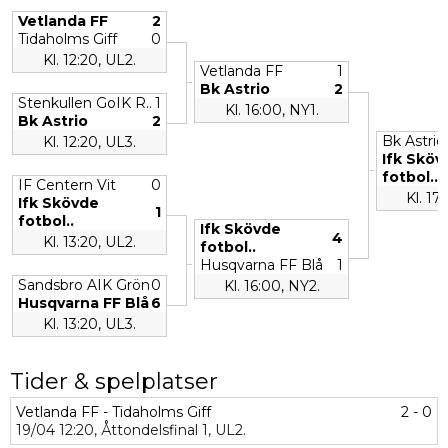
Vetlanda FF
2
Tidaholms Giff
0
Kl. 12:20, UL2.
Vetlanda FF
1
Bk Astrio
2
Stenkullen GoIK R..
1
Kl. 16:00, NY1.
Bk Astrio
2
Bk Astrio
Kl. 12:20, UL3.
Ifk Sköv
fotbol..
IF Centern Vit
0
Kl. 17
Ifk Skövde
1
fotbol..
Ifk Skövde
4
Kl. 13:20, UL2.
fotbol..
Husqvarna FF Blå
1
Sandsbro AIK Grön
0
Kl. 16:00, NY2.
Husqvarna FF Blå
6
Kl. 13:20, UL3.
Tider & spelplatser
Vetlanda FF - Tidaholms Giff
2 - 0
19/04
12:20,
Åttondelsfinal 1,
UL2.