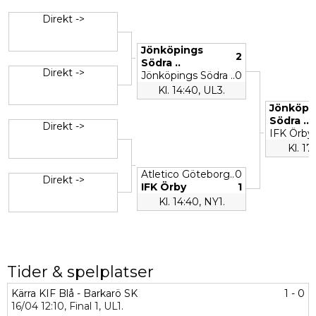
Direkt ->
Jönköpings
2
Södra ..
Direkt ->
Jönköpings Södra ..
0
Kl. 14:40, UL3.
Jönköpi
Södra ..
Direkt ->
IFK Örby
Kl. 17
Atletico Göteborg..
0
Direkt ->
IFK Örby
1
Kl. 14:40, NY1.
Tider & spelplatser
Kärra KIF Blå - Barkarö SK
1 - 0
16/04
12:10,
Final 1,
UL1.