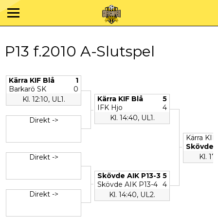
P13 f.2010 A-Slutspel
Kärra KIF Blå
1
Barkarö SK
0
Kärra KIF Blå
5
Kl. 12:10, UL1.
IFK Hjo
4
Kl. 14:40, UL1.
Direkt ->
Kärra KIF
Skövde A
Kl. 17
Direkt ->
Skövde AIK P13-3
5
Skövde AIK P13-4
4
Direkt ->
Kl. 14:40, UL2.