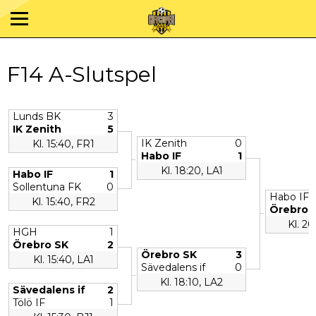
F14 A-Slutspel
Lunds BK
3
IK Zenith
5
IK Zenith
0
Kl. 15:40, FR1
Habo IF
1
Kl. 18:20, LA1
Habo IF
1
Sollentuna FK
0
Habo IF
Kl. 15:40, FR2
Örebro 
Kl. 20
HGH
1
Örebro SK
2
Örebro SK
3
Kl. 15:40, LA1
Sävedalens if
0
Kl. 18:10, LA2
Sävedalens if
2
Tölö IF
1