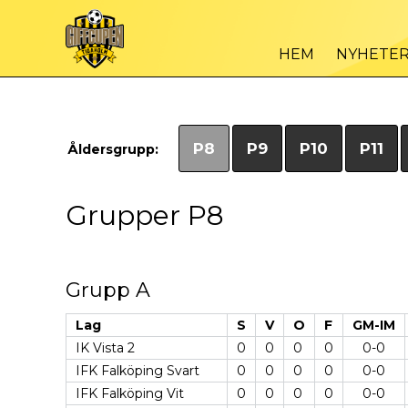
HEM
NYHETE
P8
P9
P10
P11
Åldersgrupp:
Grupper P8
Grupp A
Lag
S
V
O
F
GM-IM
IK Vista 2
0
0
0
0
0-0
IFK Falköping Svart
0
0
0
0
0-0
IFK Falköping Vit
0
0
0
0
0-0