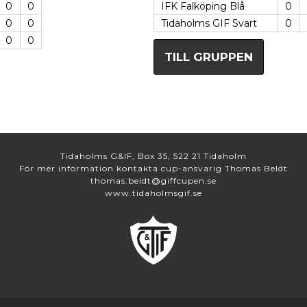
0
0
IFK Falköping Blå
0
0
0
Tidaholms GIF Svart
0
0
0
TILL GRUPPEN
Tidaholms G&IF, Box 35, 522 21 Tidaholm
För mer information kontakta cup-ansvarig Thomas Beldt
thomas.beldt@giffcupen.se
www.tidaholmsgif.se