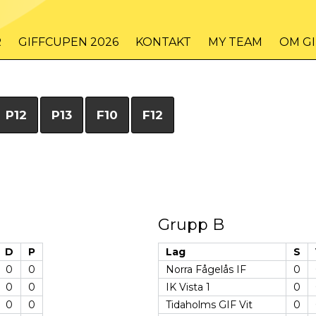
R
GIFFCUPEN 2026
KONTAKT
MY TEAM
OM G
P12
P13
F10
F12
Grupp B
D
P
Lag
S
0
0
Norra Fågelås IF
0
0
0
IK Vista 1
0
0
0
Tidaholms GIF Vit
0