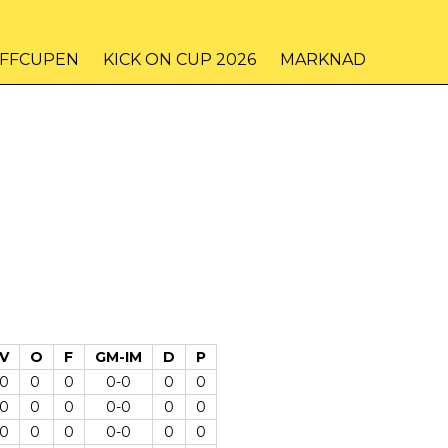
IFFCUPEN
KICK ON CUP 2026
MARKNAD
V
O
F
GM-IM
D
P
0
0
0
0-0
0
0
0
0
0
0-0
0
0
0
0
0
0-0
0
0