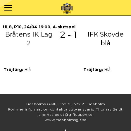
UL8, P10, 24/04 16:00, A-slutspel
2 - 1
Bråtens IK Lag
IFK Skövde
2
blå
Tröjfärg:
Blå
Tröjfärg:
Blå
Tidaholms G&IF, Box 35, 522 21 Tidaholm
För mer information kontakta cup-ansvarig Thomas Beldt
thomas.beldt@giffcupen.se
www.tidaholmsgif.se