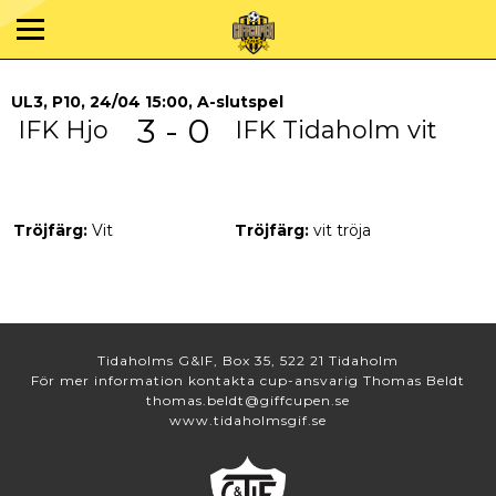
UL3, P10, 24/04 15:00, A-slutspel
3 - 0
IFK Hjo
IFK Tidaholm vit
Tröjfärg:
Vit
Tröjfärg:
vit tröja
Tidaholms G&IF, Box 35, 522 21 Tidaholm
För mer information kontakta cup-ansvarig Thomas Beldt
thomas.beldt@giffcupen.se
www.tidaholmsgif.se