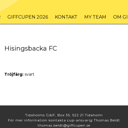
R
GIFFCUPEN 2026
KONTAKT
MY TEAM
OM G
Hisingsbacka FC
Tröjfärg:
svart
Tidaholms G&IF, Box 35, 522 21 Tidaholm
För mer information kontakta cup-ansvarig Thomas Beldt
thomas.beldt@giffcupen.se