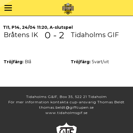
TI1, P14, 24/04 11:20, A-slutspel
0 - 2
Bråtens IK
Tidaholms GIF
Tröjfärg:
Blå
Tröjfärg:
Svart/vit
Tidaholms G&IF, Box 35, 522 21 Tidaholm
För mer information kontakta cup-ansvarig Thomas Beldt
thomas.beldt@giffcupen.se
www.tidaholmsgif.se