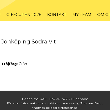
R
GIFFCUPEN 2026
KONTAKT
MY TEAM
OM G
Jönköping Södra Vit
Tröjfärg:
Grön
Tidaholms G&IF, Box 35, 522 21 Tidaholm
För mer information kontakta cup-ansvarig Thomas Beldt
thomas.beldt@giffcupen.se