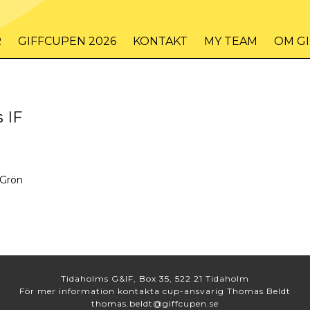
R
GIFFCUPEN 2026
KONTAKT
MY TEAM
OM G
 IF
Grön
Tidaholms G&IF, Box 35, 522 21 Tidaholm
För mer information kontakta cup-ansvarig Thomas Beldt
thomas.beldt@giffcupen.se