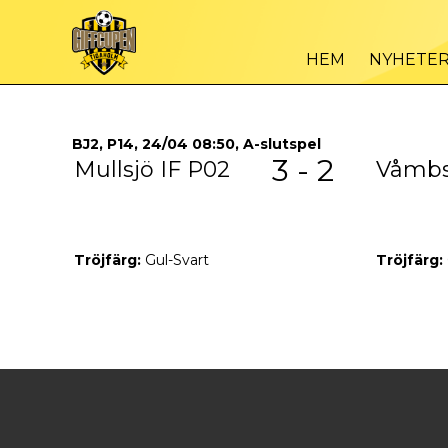
HEM
NYHETE
BJ2, P14, 24/04 08:50, A-slutspel
3 - 2
Mullsjö IF P02
Våmbs
Tröjfärg:
Gul-Svart
Tröjfärg: