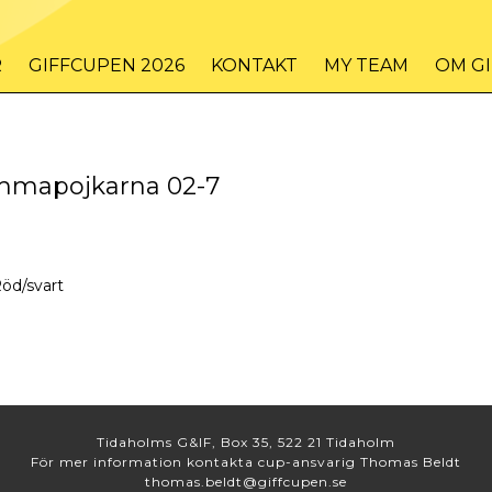
R
GIFFCUPEN 2026
KONTAKT
MY TEAM
OM G
mmapojkarna 02-7
öd/svart
Tidaholms G&IF, Box 35, 522 21 Tidaholm
För mer information kontakta cup-ansvarig Thomas Beldt
thomas.beldt@giffcupen.se