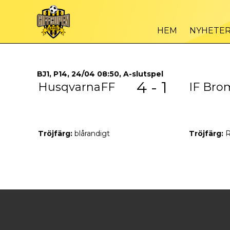
HEM
NYHETE
BJ1, P14, 24/04 08:50, A-slutspel
4 - 1
HusqvarnaFF
IF Bro
Tröjfärg:
blårandigt
Tröjfärg:
R