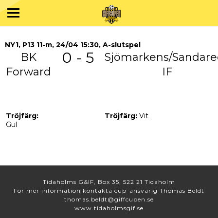
NY1, P13 11-m, 24/04 15:30, A-slutspel
0 - 5
BK
Sjömarkens/Sandare
Forward
IF
Tröjfärg:
Tröjfärg:
Vit
Gul
Tidaholms G&IF, Box 35, 522 21 Tidaholm
För mer information kontakta cup-ansvarig Thomas Beldt
thomas.beldt@giffcupen.se
www.tidaholmsgif.se