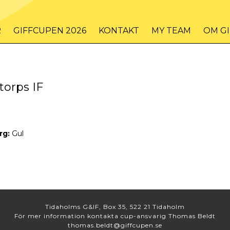
R
GIFFCUPEN 2026
KONTAKT
MY TEAM
OM G
torps IF
rg:
Gul
Tidaholms G&IF, Box 35, 522 21 Tidaholm
För mer information kontakta cup-ansvarig Thomas Beldt
thomas.beldt@giffcupen.se