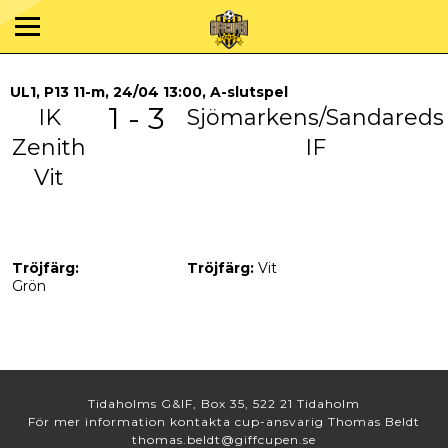
UL1, P13 11-m, 24/04 13:00, A-slutspel
1 - 3
IK
Sjömarkens/Sandareds
Zenith
IF
Vit
Tröjfärg:
Tröjfärg:
Vit
Grön
Tidaholms G&IF, Box 35, 522 21 Tidaholm
För mer information kontakta cup-ansvarig Thomas Beldt
thomas.beldt@giffcupen.se