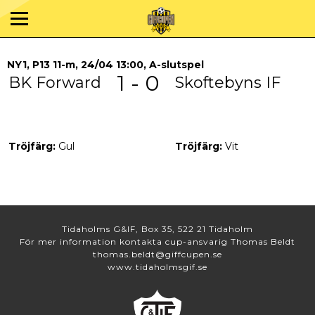
NY1, P13 11-m, 24/04 13:00, A-slutspel
1 - 0
BK Forward
Skoftebyns IF
Tröjfärg:
Gul
Tröjfärg:
Vit
Tidaholms G&IF, Box 35, 522 21 Tidaholm
För mer information kontakta cup-ansvarig Thomas Beldt
thomas.beldt@giffcupen.se
www.tidaholmsgif.se