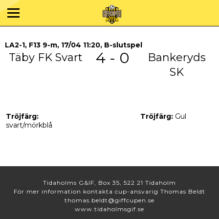
LA2-1, F13 9-m, 17/04 11:20, B-slutspel
4 - 0
Täby FK Svart
Bankeryds
SK
Tröjfärg:
Tröjfärg:
Gul
svart/mörkblå
Tidaholms G&IF, Box 35, 522 21 Tidaholm
För mer information kontakta cup-ansvarig Thomas Beldt
thomas.beldt@giffcupen.se
www.tidaholmsgif.se