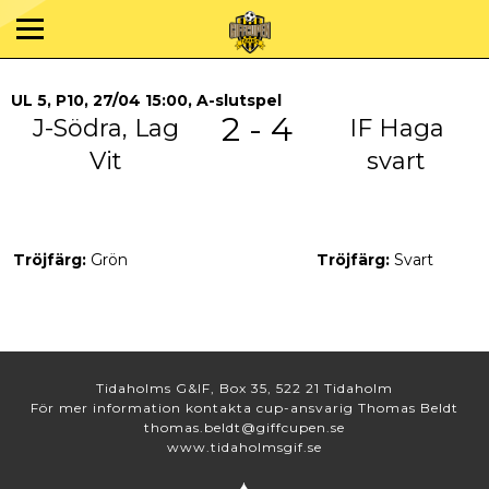
UL 5, P10, 27/04 15:00, A-slutspel
2 - 4
J-Södra, Lag
IF Haga
Vit
svart
Tröjfärg:
Grön
Tröjfärg:
Svart
Tidaholms G&IF, Box 35, 522 21 Tidaholm
För mer information kontakta cup-ansvarig Thomas Beldt
thomas.beldt@giffcupen.se
www.tidaholmsgif.se