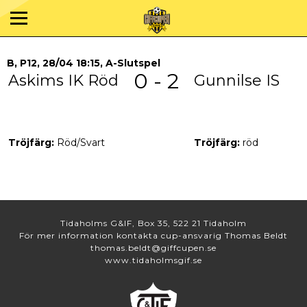
B, P12, 28/04 18:15, A-Slutspel
0 - 2
Askims IK Röd
Gunnilse IS
Tröjfärg:
Röd/Svart
Tröjfärg:
röd
Tidaholms G&IF, Box 35, 522 21 Tidaholm
För mer information kontakta cup-ansvarig Thomas Beldt
thomas.beldt@giffcupen.se
www.tidaholmsgif.se