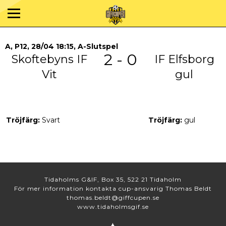
A, P12, 28/04 18:15, A-Slutspel
2 - 0
Skoftebyns IF
IF Elfsborg
Vit
gul
Tröjfärg:
Svart
Tröjfärg:
gul
Tidaholms G&IF, Box 35, 522 21 Tidaholm
För mer information kontakta cup-ansvarig Thomas Beldt
thomas.beldt@giffcupen.se
www.tidaholmsgif.se