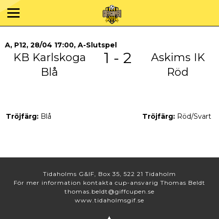
A, P12, 28/04 17:00, A-Slutspel
1 - 2
KB Karlskoga
Askims IK
Blå
Röd
Tröjfärg:
Blå
Tröjfärg:
Röd/Svart
Tidaholms G&IF, Box 35, 522 21 Tidaholm
För mer information kontakta cup-ansvarig Thomas Beldt
thomas.beldt@giffcupen.se
www.tidaholmsgif.se