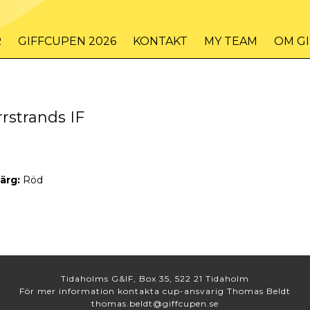
R
GIFFCUPEN 2026
KONTAKT
MY TEAM
OM G
rstrands IF
ärg:
Röd
Tidaholms G&IF, Box 35, 522 21 Tidaholm
För mer information kontakta cup-ansvarig Thomas Beldt
thomas.beldt@giffcupen.se