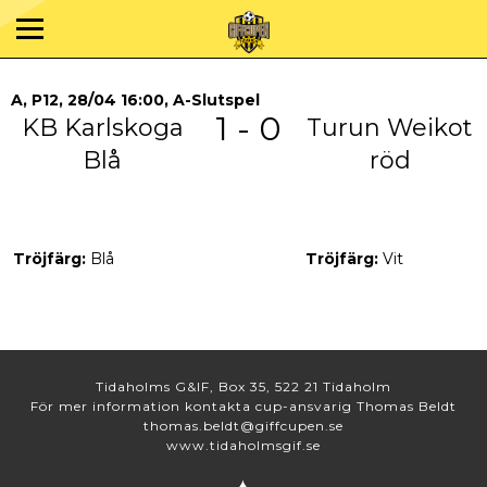
A, P12, 28/04 16:00, A-Slutspel
1 - 0
KB Karlskoga
Turun Weikot
Blå
röd
Tröjfärg:
Blå
Tröjfärg:
Vit
Tidaholms G&IF, Box 35, 522 21 Tidaholm
För mer information kontakta cup-ansvarig Thomas Beldt
thomas.beldt@giffcupen.se
www.tidaholmsgif.se