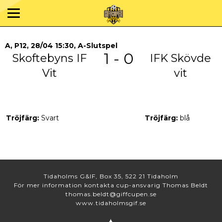
A, P12, 28/04 15:30, A-Slutspel
1 - 0
Skoftebyns IF
IFK Skövde
Vit
vit
Tröjfärg:
Svart
Tröjfärg:
blå
Tidaholms G&IF, Box 35, 522 21 Tidaholm
För mer information kontakta cup-ansvarig Thomas Beldt
thomas.beldt@giffcupen.se
www.tidaholmsgif.se