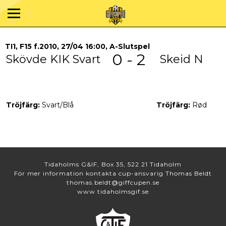
TI1, F15 f.2010, 27/04 16:00, A-Slutspel
0 - 2
Skövde KIK Svart
Skeid N
Tröjfärg:
Svart/Blå
Tröjfärg:
Rød
Tidaholms G&IF, Box 35, 522 21 Tidaholm
För mer information kontakta cup-ansvarig Thomas Beldt
thomas.beldt@giffcupen.se
www.tidaholmsgif.se