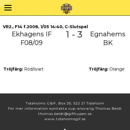
VR2., F14 f.2008, 1/05 14:40, C-Slutspel
1 - 3
Ekhagens IF
Egnahems
F08/09
BK
Tröjfärg:
Röd/svart
Tröjfärg:
Orange
Tidaholms G&IF, Box 35, 522 21 Tidaholm
För mer information kontakta cup-ansvarig Thomas Beldt
thomas.beldt@giffcupen.se
www.tidaholmsgif.se