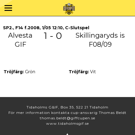
SP2., F14 f.2008, 1/05 12:10, C-Slutspel
1 - 0
Alvesta
Skillingaryds is
GIF
F08/09
Tröjfärg:
Grön
Tröjfärg:
Vit
Tidaholms G&IF, Box 35, 522 21 Tidaholm
För mer information kontakta cup-ansvarig Thomas Beldt
thomas.beldt@giffcupen.se
www.tidaholmsgif.se