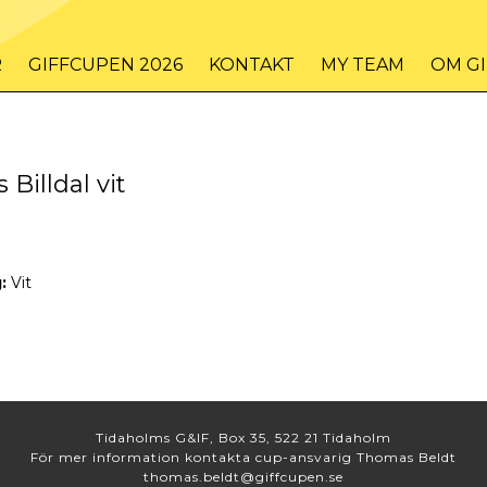
R
GIFFCUPEN 2026
KONTAKT
MY TEAM
OM G
 Billdal vit
:
Vit
Tidaholms G&IF, Box 35, 522 21 Tidaholm
För mer information kontakta cup-ansvarig Thomas Beldt
thomas.beldt@giffcupen.se