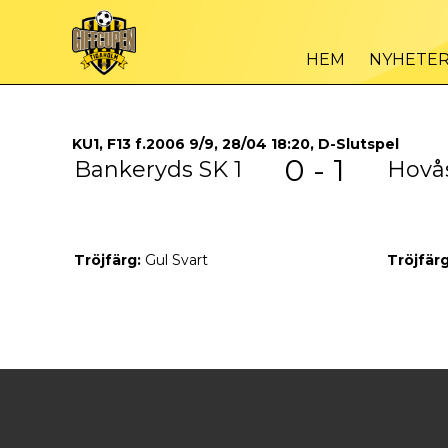
HEM
NYHETE
KU1, F13 f.2006 9/9, 28/04 18:20, D-Slutspel
0 - 1
Bankeryds SK 1
Hovås
Tröjfärg:
Gul Svart
Tröjfärg